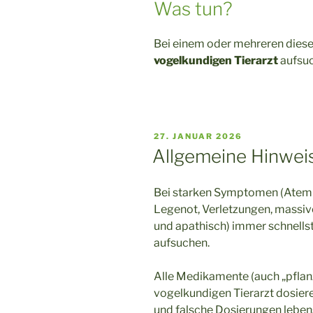
Was tun?
Bei einem oder mehreren dies
vogelkundigen Tierarzt
aufsuc
VERÖFFENTLICHT
27. JANUAR 2026
AM
Allgemeine Hinwei
Bei starken Symptomen (Atemn
Legenot, Verletzungen, massive
und apathisch) immer schnells
aufsuchen.
Alle Medikamente (auch „pflan
vogelkundigen Tierarzt dosiere
und falsche Dosierungen leben