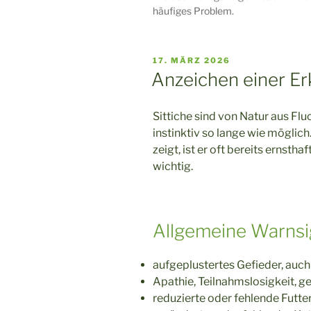
häufiges Problem.
VERÖFFENTLICHT
17. MÄRZ 2026
AM
Anzeichen einer E
Sittiche sind von Natur aus Fl
instinktiv so lange wie möglich
zeigt, ist er oft bereits ernsth
wichtig.
Allgemeine Warnsi
aufgeplustertes Gefieder, auch
Apathie, Teilnahmslosigkeit, g
reduzierte oder fehlende Futt