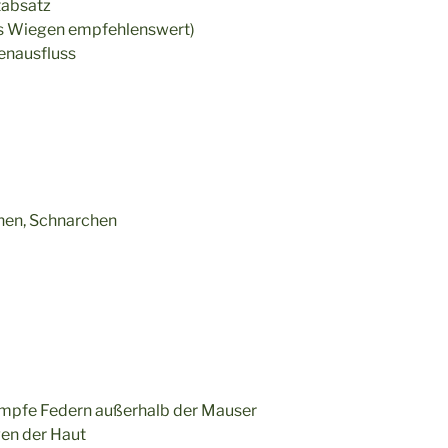
tabsatz
s Wiegen empfehlenswert)
enausfluss
hen, Schnarchen
umpfe Federn außerhalb der Mauser
en der Haut