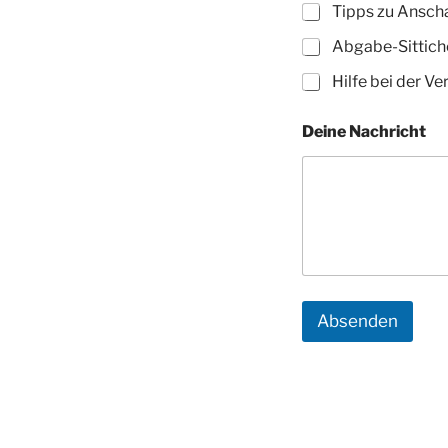
t
Tipps zu Ansch
w
e
Abgabe-Sittich
i
t
Hilfe bei der Ve
e
r
Deine Nachricht
e
Absenden
A
l
t
e