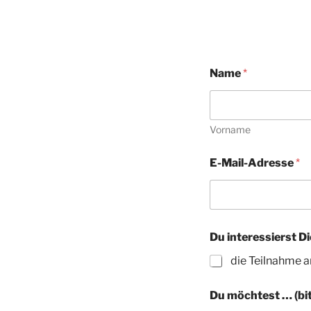
N
Name
*
a
c
h
r
i
Vorname
c
h
E-Mail-Adresse
*
t
"
)
N
a
c
Du interessierst Di
h
r
die Teilnahme a
i
c
Du möchtest … (bit
h