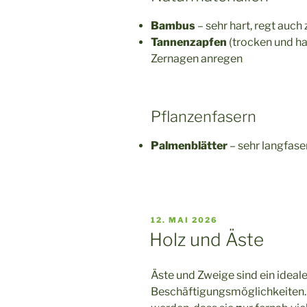
Bambus
– sehr hart, regt auc
Tannenzapfen
(trocken und h
Zernagen anregen
Pflanzenfasern
Palmenblätter
– sehr langfase
VERÖFFENTLICHT
12. MAI 2026
AM
Holz und Äste
Äste und Zweige sind ein ideal
Beschäftigungsmöglichkeiten.