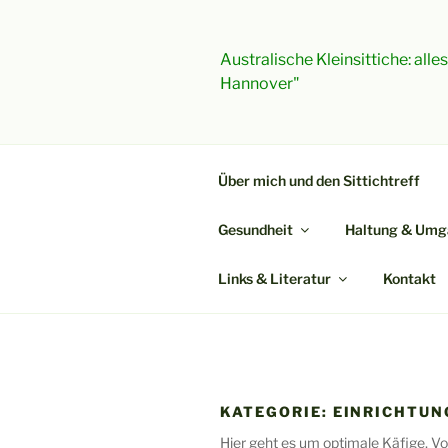
Zum
Inhalt
springen
Australische Kleinsittiche: all
Hannover"
Über mich und den Sittichtreff
Gesundheit
Haltung & Umg
Links & Literatur
Kontakt
KATEGORIE:
EINRICHTUN
Hier geht es um optimale Käfige, Vol