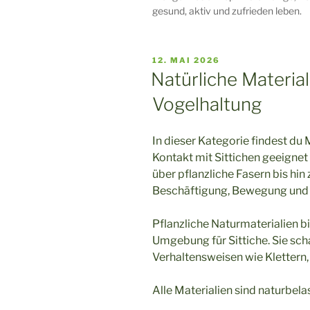
gesund, aktiv und zufrieden leben.
VERÖFFENTLICHT
12. MAI 2026
AM
Natürliche Material
Vogelhaltung
In dieser Kategorie findest du M
Kontakt mit Sittichen geeigne
über pflanzliche Fasern bis hin 
Beschäftigung, Bewegung und d
Pflanzliche Naturmaterialien b
Umgebung für Sittiche. Sie sch
Verhaltensweisen wie Klettern
Alle Materialien sind naturbel