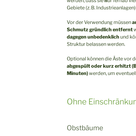
werden, dass sie
n
ur fernab vi
Gebiete (z. B. Industrieanlag
Vor der Verwendung müssen
a
Schmutz gründlich entfernt
w
dagegen unbedenklich
und kön
Struktur belassen werden.
Optional können die Äste vor 
abgespült oder kurz erhitzt (
Minuten)
werden, um eventuell
Ohne Einschränku
Obstbäume