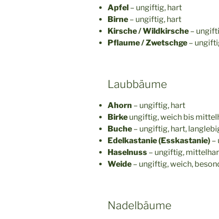
Apfel
– ungiftig, hart
Birne
– ungiftig, hart
Kirsche / Wildkirsche
– ungifti
Pflaume / Zwetschge
– ungifti
Laubbäume
Ahorn
– ungiftig, hart
Birke
ungiftig, weich bis mittelh
Buche
– ungiftig, hart, langle
Edelkastanie (Esskastanie)
– 
Haselnuss
– ungiftig, mittelhar
Weide
– ungiftig, weich, beso
Nadelbäume