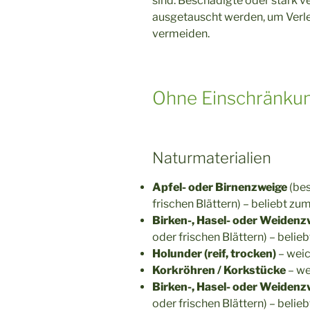
sind. Beschädigte oder stark 
ausgetauscht werden, um Verle
vermeiden.
Ohne Einschränku
Naturmaterialien
Apfel- oder Birnenzweige
(be
frischen Blättern)
– beliebt zu
Birken-, Hasel- oder Weiden
oder frischen Blättern)
– belie
Holunder (reif, trocken)
– weic
Korkröhren / Korkstücke
– we
Birken-, Hasel- oder Weiden
oder frischen Blättern)
– belie