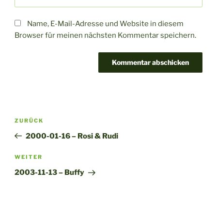
Name, E-Mail-Adresse und Website in diesem
Browser für meinen nächsten Kommentar speichern.
A
l
t
Beitragsnavigation
Vorheriger
ZURÜCK
e
Beitrag
r
2000-01-16 – Rosi & Rudi
n
Nächster
WEITER
a
Beitrag
t
2003-11-13 – Buffy
i
v
e