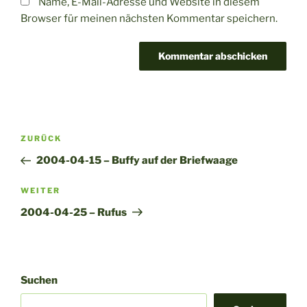
Name, E-Mail-Adresse und Website in diesem
Browser für meinen nächsten Kommentar speichern.
A
l
t
Beitragsnavigation
Vorheriger
ZURÜCK
e
Beitrag
r
2004-04-15 – Buffy auf der Briefwaage
n
Nächster
WEITER
a
Beitrag
t
2004-04-25 – Rufus
i
v
e
:
Suchen