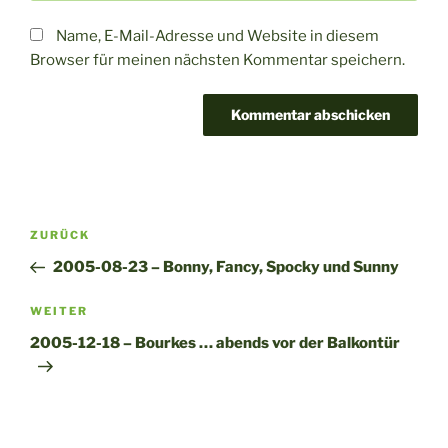
Name, E-Mail-Adresse und Website in diesem
Browser für meinen nächsten Kommentar speichern.
A
l
t
Beitragsnavigation
Vorheriger
ZURÜCK
e
Beitrag
r
2005-08-23 – Bonny, Fancy, Spocky und Sunny
n
Nächster
WEITER
a
Beitrag
t
2005-12-18 – Bourkes … abends vor der Balkontür
i
v
e
: