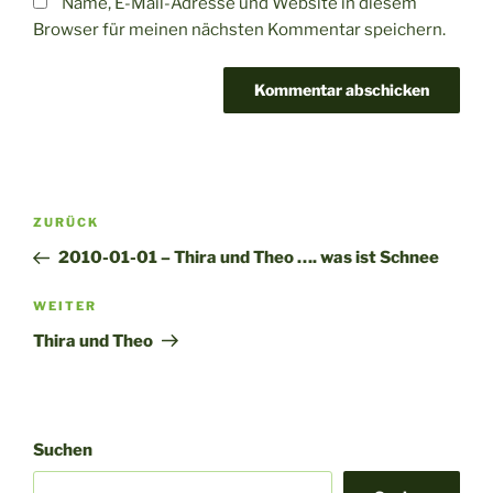
Name, E-Mail-Adresse und Website in diesem
Browser für meinen nächsten Kommentar speichern.
A
l
t
Beitragsnavigation
Vorheriger
ZURÜCK
e
Beitrag
r
2010-01-01 – Thira und Theo …. was ist Schnee
n
Nächster
WEITER
a
Beitrag
t
Thira und Theo
i
v
e
:
Suchen