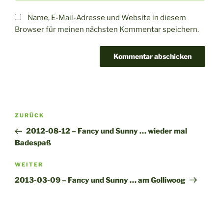
Name, E-Mail-Adresse und Website in diesem
Browser für meinen nächsten Kommentar speichern.
A
l
t
Beitragsnavigation
Vorheriger
ZURÜCK
e
Beitrag
r
2012-08-12 – Fancy und Sunny … wieder mal
n
Badespaß
a
Nächster
WEITER
t
Beitrag
i
2013-03-09 – Fancy und Sunny … am Golliwoog
v
e
: