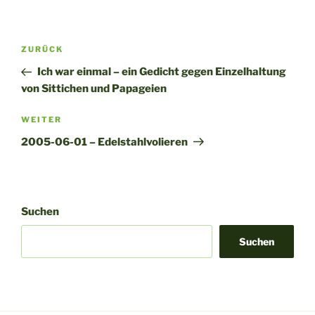
A
l
t
Beitragsnavigation
Vorheriger
ZURÜCK
e
Beitrag
r
Ich war einmal – ein Gedicht gegen Einzelhaltung
n
von Sittichen und Papageien
a
Nächster
WEITER
t
Beitrag
i
2005-06-01 – Edelstahlvolieren
v
e
:
Suchen
Suchen