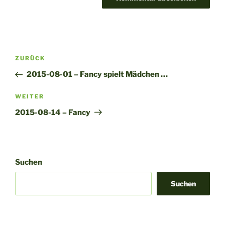
A
l
t
Beitragsnavigation
Vorheriger
ZURÜCK
e
Beitrag
r
2015-08-01 – Fancy spielt Mädchen …
n
Nächster
WEITER
a
Beitrag
t
2015-08-14 – Fancy
i
v
e
:
Suchen
Suchen