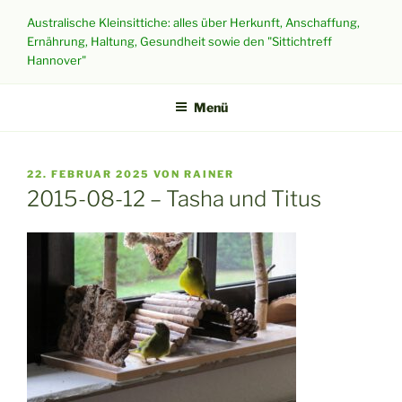
Zum
Australische Kleinsittiche: alles über Herkunft, Anschaffung,
Inhalt
Ernährung, Haltung, Gesundheit sowie den "Sittichtreff
springen
Hannover"
Menü
VERÖFFENTLICHT
22. FEBRUAR 2025
VON
RAINER
AM
2015-08-12 – Tasha und Titus