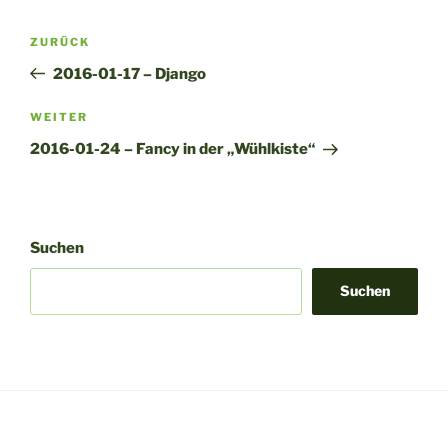
l
t
Beitragsnavigation
Vorheriger
ZURÜCK
e
Beitrag
r
2016-01-17 – Django
n
Nächster
WEITER
a
Beitrag
t
2016-01-24 – Fancy in der „Wühlkiste“
i
v
e
:
Suchen
Suchen