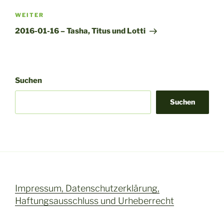
n
Nächster
WEITER
a
Beitrag
t
2016-01-16 – Tasha, Titus und Lotti
i
v
e
:
Suchen
Suchen
Impressum, Datenschutzerklärung,
Haftungsausschluss und Urheberrecht