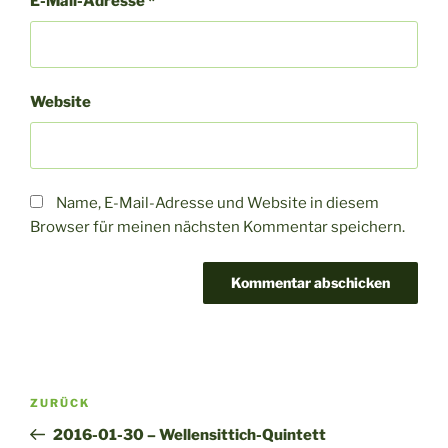
E-Mail-Adresse
*
Website
Name, E-Mail-Adresse und Website in diesem
Browser für meinen nächsten Kommentar speichern.
A
l
t
Beitragsnavigation
Vorheriger
ZURÜCK
e
Beitrag
r
2016-01-30 – Wellensittich-Quintett