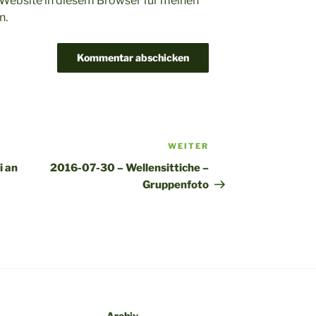
Website in diesem Browser für meinen
n.
WEITER
Nächster
Beitrag
i an
2016-07-30 – Wellensittiche –
Gruppenfoto
Archiv