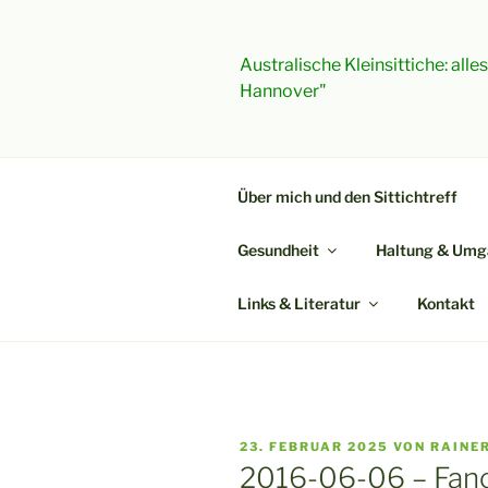
Zum
Inhalt
springen
Australische Kleinsittiche: all
Hannover"
Über mich und den Sittichtreff
Gesundheit
Haltung & Umg
Links & Literatur
Kontakt
VERÖFFENTLICHT
23. FEBRUAR 2025
VON
RAINE
AM
2016-06-06 – Fan