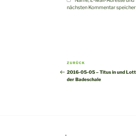
Name, E-Mail-Adresse und 
nächsten Kommentar speicher
A
l
t
Beitragsnavigation
Vorheriger
ZURÜCK
e
Beitrag
r
2016-05-05 – Titus in und Lott
n
der Badeschale
a
t
i
v
e
: