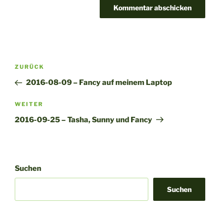
A
l
t
Beitragsnavigation
Vorheriger
ZURÜCK
e
Beitrag
r
2016-08-09 – Fancy auf meinem Laptop
n
Nächster
WEITER
a
Beitrag
t
2016-09-25 – Tasha, Sunny und Fancy
i
v
e
:
Suchen
Suchen