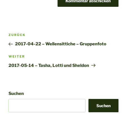
A
l
t
Beitragsnavigation
Vorheriger
ZURÜCK
e
Beitrag
r
2017-04-22 – Wellensittiche – Gruppenfoto
n
Nächster
WEITER
a
Beitrag
t
2017-05-14 – Tasha, Lotti und Sheldon
i
v
e
:
Suchen
Suchen