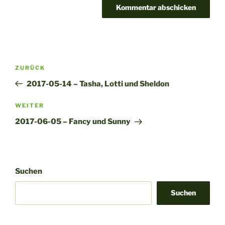
A
l
t
Beitragsnavigation
Vorheriger
ZURÜCK
e
Beitrag
r
2017-05-14 – Tasha, Lotti und Sheldon
n
Nächster
WEITER
a
Beitrag
t
2017-06-05 – Fancy und Sunny
i
v
e
:
Suchen
Suchen