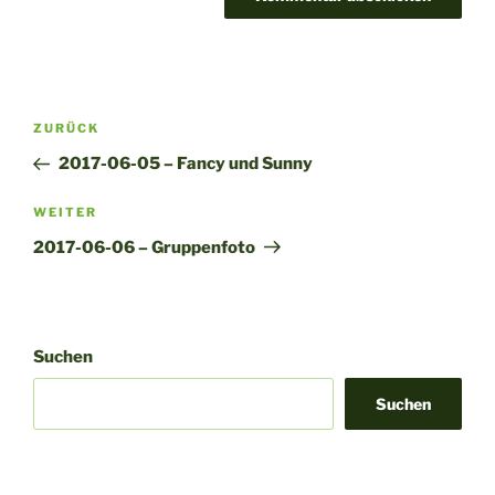
A
l
t
Beitragsnavigation
Vorheriger
ZURÜCK
e
Beitrag
r
2017-06-05 – Fancy und Sunny
n
Nächster
WEITER
a
Beitrag
t
2017-06-06 – Gruppenfoto
i
v
e
:
Suchen
Suchen