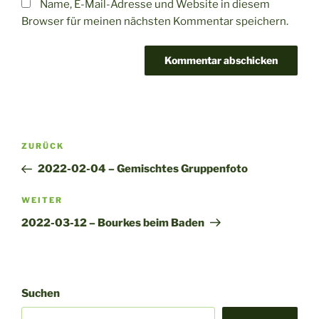
Name, E-Mail-Adresse und Website in diesem
Browser für meinen nächsten Kommentar speichern.
A
l
t
Beitragsnavigation
Vorheriger
ZURÜCK
e
Beitrag
r
2022-02-04 – Gemischtes Gruppenfoto
n
Nächster
WEITER
a
Beitrag
t
2022-03-12 – Bourkes beim Baden
i
v
e
:
Suchen