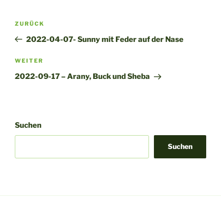
l
t
Beitragsnavigation
Vorheriger
ZURÜCK
e
Beitrag
r
2022-04-07- Sunny mit Feder auf der Nase
n
Nächster
WEITER
a
Beitrag
t
2022-09-17 – Arany, Buck und Sheba
i
v
e
:
Suchen
Suchen