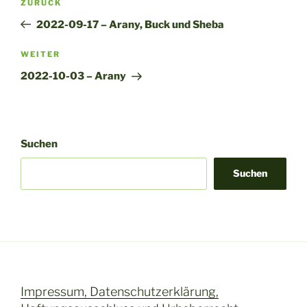
Vorheriger
ZURÜCK
e
Beitrag
r
2022-09-17 – Arany, Buck und Sheba
n
Nächster
WEITER
a
Beitrag
t
2022-10-03 – Arany
i
v
e
:
Suchen
Suchen
Impressum, Datenschutzerklärung,