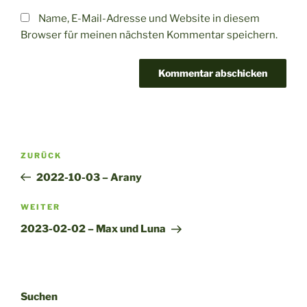
Name, E-Mail-Adresse und Website in diesem
Browser für meinen nächsten Kommentar speichern.
A
l
t
Beitragsnavigation
Vorheriger
ZURÜCK
e
Beitrag
r
2022-10-03 – Arany
n
Nächster
WEITER
a
Beitrag
t
2023-02-02 – Max und Luna
i
v
e
:
Suchen