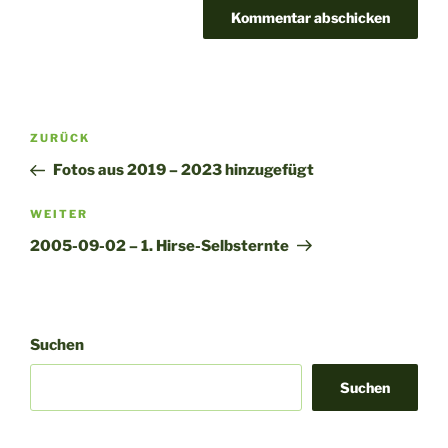
A
l
t
Beitragsnavigation
Vorheriger
ZURÜCK
e
Beitrag
r
Fotos aus 2019 – 2023 hinzugefügt
n
Nächster
WEITER
a
Beitrag
t
2005-09-02 – 1. Hirse-Selbsternte
i
v
e
:
Suchen
Suchen