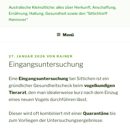
Zum
Australische Kleinsittiche: alles über Herkunft, Anschaffung,
Inhalt
Ernährung, Haltung, Gesundheit sowie den "Sittichtreff
springen
Hannover"
Menü
VERÖFFENTLICHT
27. JANUAR 2026
VON
RAINER
AM
Eingangsuntersuchung
Eine
Eingangsuntersuchung
bei Sittichen ist ein
gründlicher Gesundheitscheck beim
vogelkundigen
Tierarzt
, den man idealerweise kurz nach dem Einzug
eines neuen Vogels durchführen lässt.
Dieser wird oft kombiniert mit einer
Quarantäne
bis
zum Vorliegen der Untersuchungsergebnisse.