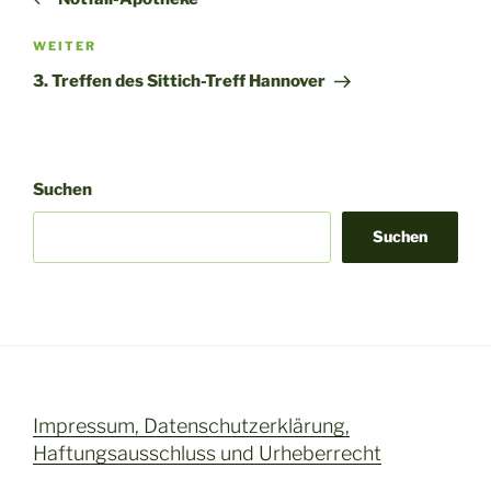
n
Nächster
WEITER
a
Beitrag
t
3. Treffen des Sittich-Treff Hannover
i
v
e
:
Suchen
Suchen
Impressum, Datenschutzerklärung,
Haftungsausschluss und Urheberrecht