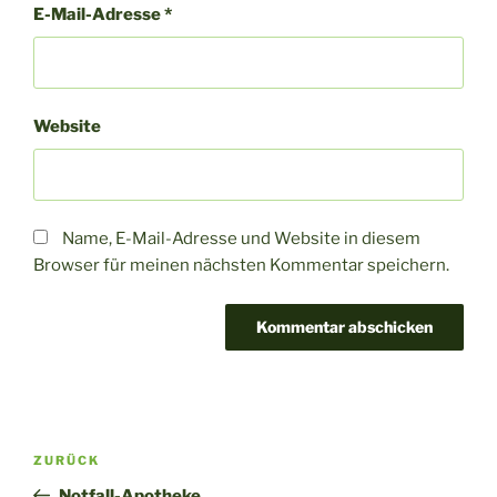
E-Mail-Adresse
*
Website
Name, E-Mail-Adresse und Website in diesem
Browser für meinen nächsten Kommentar speichern.
A
l
t
Beitragsnavigation
Vorheriger
ZURÜCK
e
Beitrag
r
Notfall-Apotheke