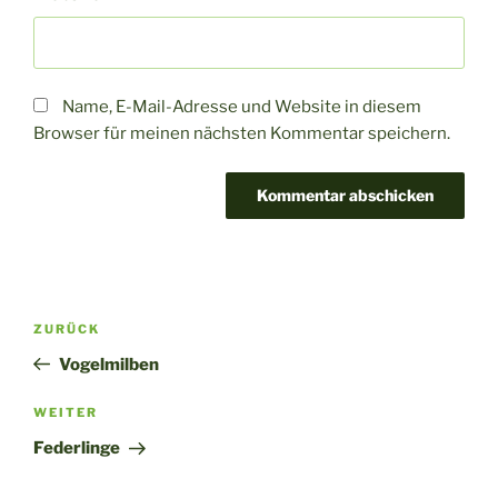
Name, E-Mail-Adresse und Website in diesem
Browser für meinen nächsten Kommentar speichern.
A
l
t
Beitragsnavigation
Vorheriger
ZURÜCK
e
Beitrag
r
Vogelmilben
n
Nächster
WEITER
a
Beitrag
t
Federlinge
i
v