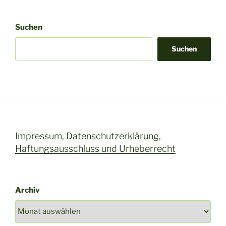
e
:
Suchen
Suchen
Impressum, Datenschutzerklärung,
Haftungsausschluss und Urheberrecht
Archiv