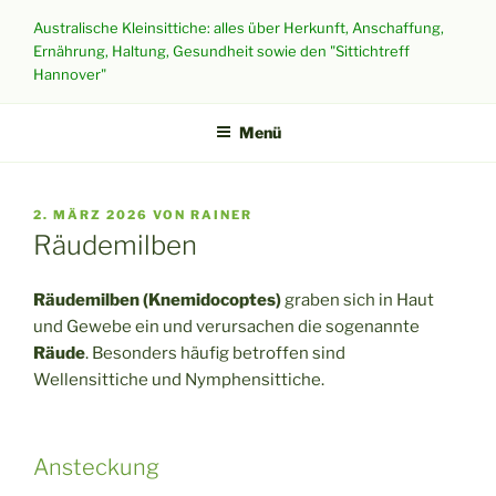
Zum
Australische Kleinsittiche: alles über Herkunft, Anschaffung,
Inhalt
Ernährung, Haltung, Gesundheit sowie den "Sittichtreff
springen
Hannover"
Menü
VERÖFFENTLICHT
2. MÄRZ 2026
VON
RAINER
AM
Räudemilben
Räudemilben (Knemidocoptes)
graben sich in Haut
und Gewebe ein und verursachen die sogenannte
Räude
. Besonders häufig betroffen sind
Wellensittiche und Nymphensittiche.
Ansteckung