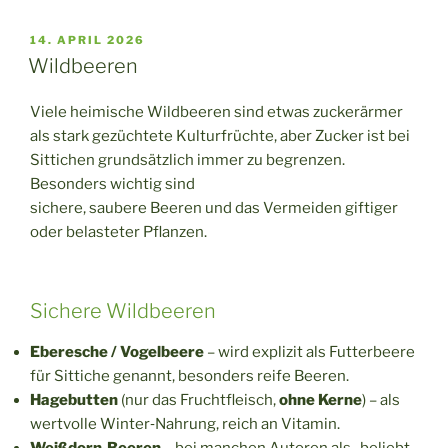
VERÖFFENTLICHT
14. APRIL 2026
AM
Wildbeeren
Viele heimische Wildbeeren sind etwas zuckerärmer
als stark gezüchtete Kulturfrüchte, aber Zucker ist bei
Sittichen grundsätzlich immer zu begrenzen.
Besonders wichtig sind
sichere, saubere Beeren und das Vermeiden giftiger
oder belasteter Pflanzen.
Sichere Wildbeeren
Eberesche / Vogelbeere
– wird explizit als Futterbeere
für Sittiche genannt, besonders reife Beeren.
Hagebutten
(nur das Fruchtfleisch,
ohne Kerne
) – als
wertvolle Winter‑Nahrung, reich an Vitamin.
Weißdorn‑Beeren
– bei manchen Autoren als „beliebt