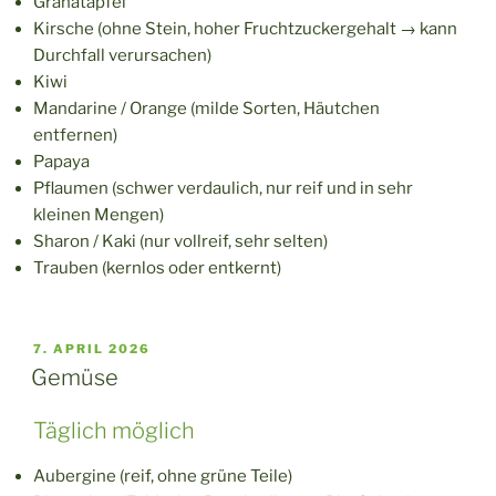
Granatapfel
Kirsche (ohne Stein, hoher Fruchtzuckergehalt → kann
Durchfall verursachen)
Kiwi
Mandarine / Orange (milde Sorten, Häutchen
entfernen)
Papaya
Pflaumen (schwer verdaulich, nur reif und in sehr
kleinen Mengen)
Sharon / Kaki (nur vollreif, sehr selten)
Trauben (kernlos oder entkernt)
VERÖFFENTLICHT
7. APRIL 2026
AM
Gemüse
Täglich möglich
Aubergine (reif, ohne grüne Teile)