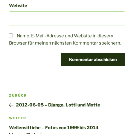
Website
Name, E-Mail-Adresse und Website in diesem
Browser für meinen nächsten Kommentar speichern.
A
l
t
Beitragsnavigation
Vorheriger
ZURÜCK
e
Beitrag
r
2012-06-05 – Django, Lotti und Motte
n
Nächster
WEITER
a
Beitrag
t
Wellensittiche – Fotos von 1999 bis 2014
i