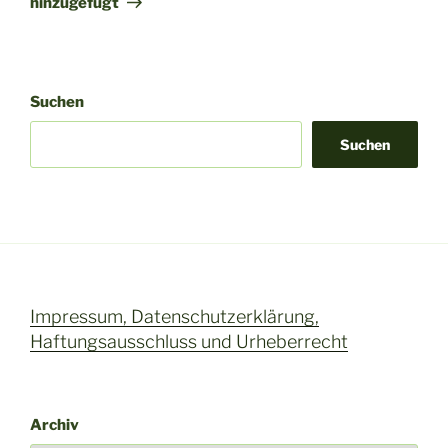
hinzugefügt
v
e
:
Suchen
Suchen
Impressum, Datenschutzerklärung,
Haftungsausschluss und Urheberrecht
Archiv