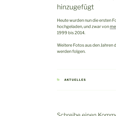
hinzugefügt
Heute wurden nun die ersten 
hochgeladen, und zwar von
mei
1999 bis 2014.
Weitere Fotos aus den Jahren 
werden folgen.
KATEGORIEN
AKTUELLES
Schreibe einen Komm