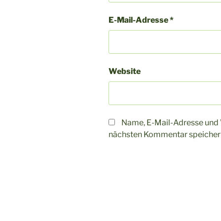
E-Mail-Adresse
*
Website
Name, E-Mail-Adresse und 
nächsten Kommentar speicher
A
l
t
Beitragsnavigation