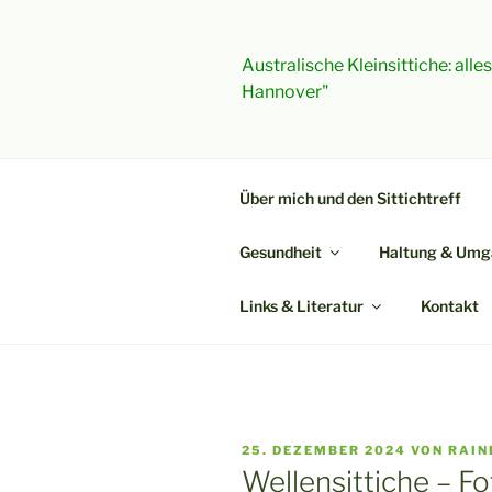
Zum
Inhalt
springen
Australische Kleinsittiche: all
Hannover"
Über mich und den Sittichtreff
Gesundheit
Haltung & Umg
Links & Literatur
Kontakt
VERÖFFENTLICHT
25. DEZEMBER 2024
VON
RAIN
AM
Wellensittiche – F