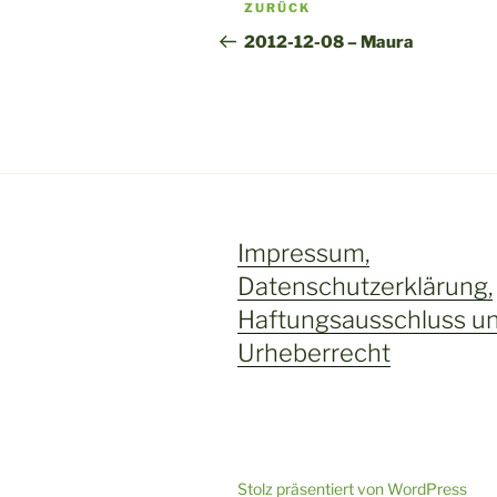
Vorheriger
ZURÜCK
e
Beitrag
r
2012-12-08 – Maura
n
a
t
i
v
e
:
Impressum,
Datenschutzerklärung,
Haftungsausschluss u
Urheberrecht
Stolz präsentiert von WordPress