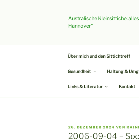
Zum
Inhalt
springen
Australische Kleinsittiche: all
Hannover"
Über mich und den Sittichtreff
Gesundheit
Haltung & Umg
Links & Literatur
Kontakt
VERÖFFENTLICHT
26. DEZEMBER 2024
VON
RAIN
AM
2006-09-04 – Spoc