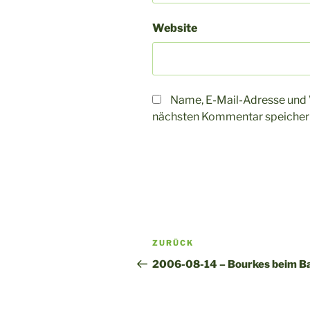
Website
Name, E-Mail-Adresse und 
nächsten Kommentar speicher
A
l
t
Beitragsnavigation
Vorheriger
ZURÜCK
e
Beitrag
r
2006-08-14 – Bourkes beim B
n
a