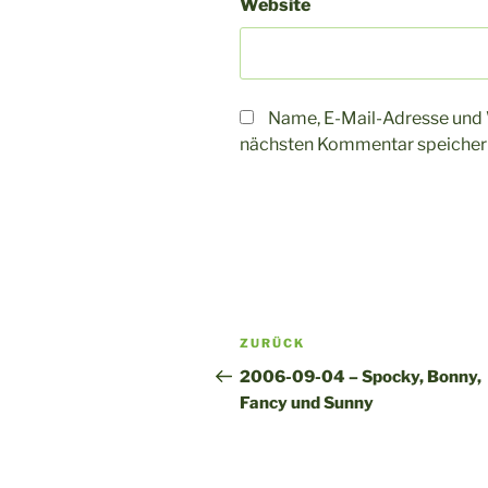
Website
Name, E-Mail-Adresse und 
nächsten Kommentar speicher
A
l
t
Beitragsnavigation
Vorheriger
ZURÜCK
e
Beitrag
r
2006-09-04 – Spocky, Bonny,
n
Fancy und Sunny
a
t
i