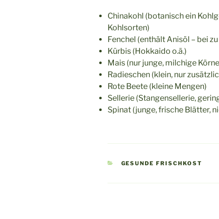
Chinakohl (botanisch ein Kohlg
Kohlsorten)
Fenchel (enthält Anisöl – bei 
Kürbis (Hokkaido o.ä.)
Mais (nur junge, milchige Körner
Radieschen (klein, nur zusätzlic
Rote Beete (kleine Mengen)
Sellerie (Stangensellerie, geri
Spinat (junge, frische Blätter, 
KATEGORIEN
GESUNDE FRISCHKOST