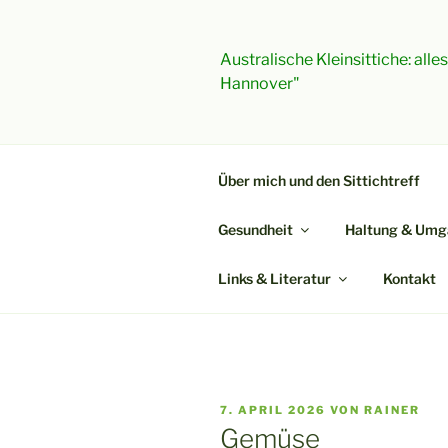
Zum
Inhalt
springen
Australische Kleinsittiche: all
Hannover"
Über mich und den Sittichtreff
Gesundheit
Haltung & Umg
Links & Literatur
Kontakt
VERÖFFENTLICHT
7. APRIL 2026
VON
RAINER
AM
Gemüse