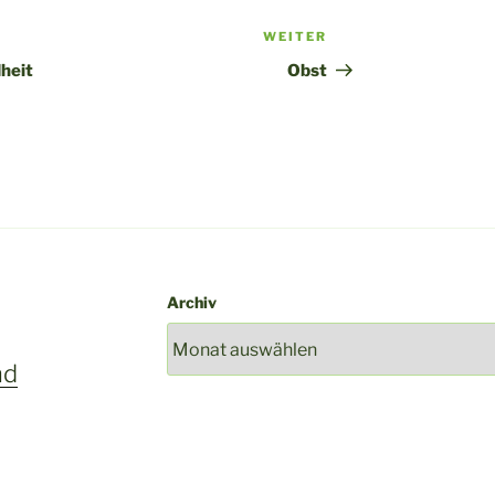
WEITER
Nächster
Beitrag
heit
Obst
Archiv
nd