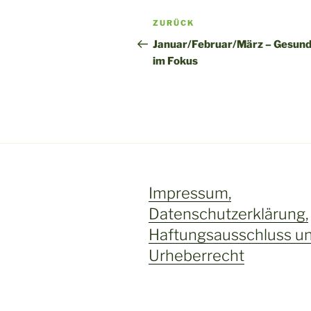
t
Beitragsnavigation
Vorheriger
ZURÜCK
e
Beitrag
r
Januar/Februar/März – Gesund
n
im Fokus
a
t
i
v
e
:
Impressum,
Datenschutzerklärung,
Haftungsausschluss u
Urheberrecht