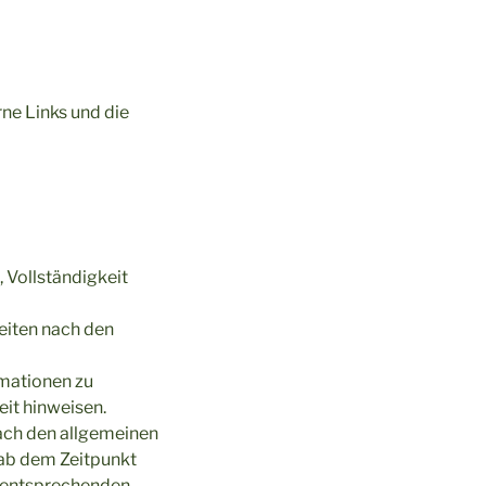
rne Links und die
, Vollständigkeit
Seiten nach den
rmationen zu
it hinweisen.
ach den allgemeinen
 ab dem Zeitpunkt
n entsprechenden