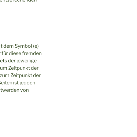
it dem Symbol (e)
r für diese fremden
ets der jeweilige
zum Zeitpunkt der
 zum Zeitpunkt der
eiten ist jedoch
nntwerden von