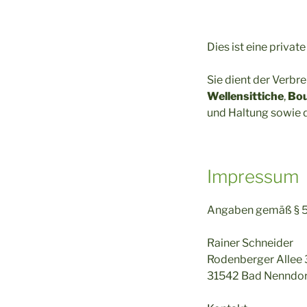
Dies ist eine priva
Sie dient der Verb
Wellensittiche
,
Bou
und Haltung sowie d
Impressum
Angaben gemäß § 
Rainer Schneider
Rodenberger Allee
31542 Bad Nenndor