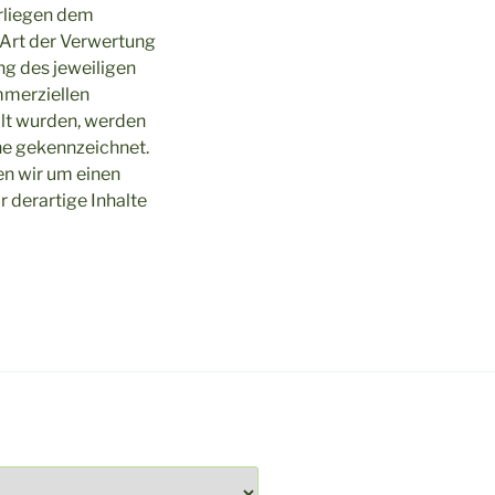
erliegen dem
 Art der Verwertung
g des jeweiligen
ommerziellen
llt wurden, werden
che gekennzeichnet.
en wir um einen
 derartige Inhalte